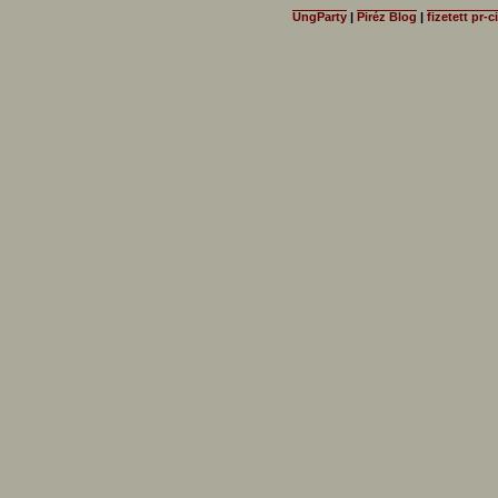
UngParty
|
Piréz Blog
|
fizetett pr-c