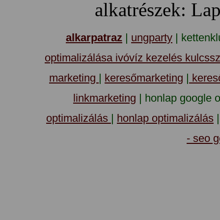
alkatrészek: Lap
alkarpatraz
|
ungparty
| kettenk
optimalizálása ivóvíz kezelés kulcss
marketing
|
keresőmarketing
|
kereső
linkmarketing
| honlap google op
optimalizálás
|
honlap optimalizálás
- seo 