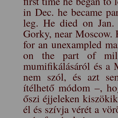
first time he began to
in Dec. he became par
leg. He died on Jan. 
Gorky, near Moscow. H
for an unexampled man
on the part of mi
mumifikálásáról és a 
nem szól, és azt se
ítélhető módom –, ho
őszi éjjeleken kiszök
él és szívja vérét a vö