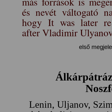
más források is meger
és nevét váltogató na
hogy It was later re
after Vladimir Ulyano
első megjel
Álkárpátráz
Noszf
Lenin, Uljanov, Szim