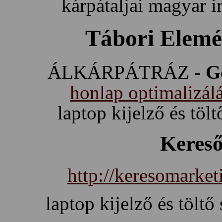
kárpátaljai magyar 
Tábori Elemé
ÁLKÁRPÁTRÁZ -
G
honlap optimalizálá
laptop kijelző és töl
Keres
http://keresomarket
laptop kijelző és töltő