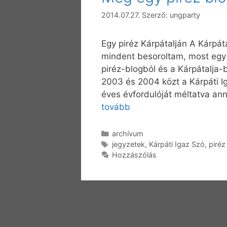
2014.07.27.
Szerző:
ungparty
Egy piréz Kárpátalján A Kárpát
mindent besoroltam, most egy b
piréz-blogból és a Kárpátalja-b
2003 és 2004 közt a Kárpáti I
éves évfordulóját méltatva ann
tovább
Kategória
archívum
Címkék
jegyzetek
,
Kárpáti Igaz Szó
,
piréz
Hozzászólás