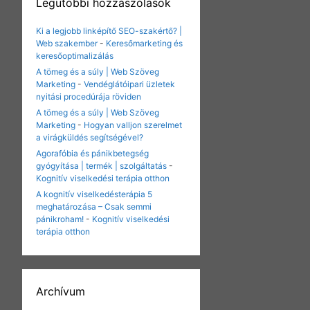
Legutóbbi hozzászólások
Ki a legjobb linképítő SEO-szakértő? |
Web szakember
-
Keresőmarketing és
keresőoptimalizálás
A tömeg és a súly | Web Szöveg
Marketing
-
Vendéglátóipari üzletek
nyitási procedúrája röviden
A tömeg és a súly | Web Szöveg
Marketing
-
Hogyan valljon szerelmet
a virágküldés segítségével?
Agorafóbia és pánikbetegség
gyógyítása | termék | szolgáltatás
-
Kognitív viselkedési terápia otthon
A kognitív viselkedésterápia 5
meghatározása – Csak semmi
pánikroham!
-
Kognitív viselkedési
terápia otthon
Archívum