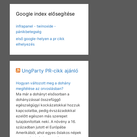
Google index elősegítése
infrapanel - twinoxide -
pánikbetegség
első google-helyen a pr cikk
elhelyezés
UngParty PR-cikk ajánló
Hogyan változott meg a dohány
megítélése az orvoslásban?
Ma már a dohányt elsősorban a
dohányzással összefüggő
egészségügyi kockázatokkal hozzuk
kapcsolatba, pedig évszázadokkal
ezelőtt egészen más szerepet
tulajdonítottak neki. A növény a 16.
században jutott el Európába
Amerikából, ahol egyes őslakos népek