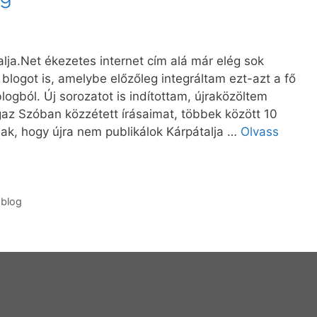
alja.Net ékezetes internet cím alá már elég sok
logot is, amelybe előzőleg integráltam ezt-azt a fő
logból. Új sorozatot is indítottam, újraközöltem
gaz Szóban közzétett írásaimat, többek között 10
ak, hogy újra nem publikálok Kárpátalja …
Olvass
 blog