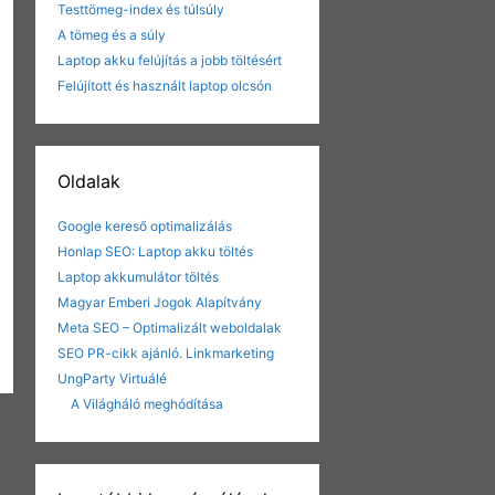
Testtömeg-index és túlsúly
A tömeg és a súly
Laptop akku felújítás a jobb töltésért
Felújított és használt laptop olcsón
Oldalak
Google kereső optimalizálás
Honlap SEO: Laptop akku töltés
Laptop akkumulátor töltés
Magyar Emberi Jogok Alapítvány
Meta SEO – Optimalizált weboldalak
SEO PR-cikk ajánló. Linkmarketing
UngParty Virtuálé
A Világháló meghódítása