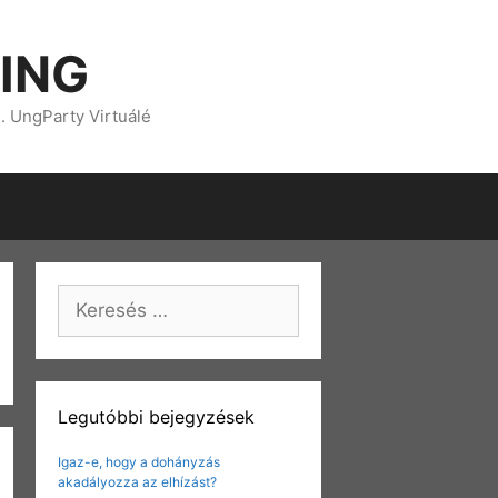
ING
s. UngParty Virtuálé
Keresés:
Legutóbbi bejegyzések
Igaz-e, hogy a dohányzás
akadályozza az elhízást?