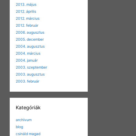
2013. május
2012. április
2012. március
2012. február
2006. augusztus
2005. december
2004. augusztus
2004. március
2004. január
2003. szeptember
2003. augusztus
2003. február
Kategóriák
archívum
blog
csináld magad