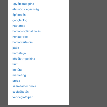
Egyéb kategória
életmód – egészség
építkezés
googleblog
háztartás
honlap-optimalizálás
honlap-seo
honlaptartalom
játék
kárpátalja
közélet – politika
kult
kultúra
marketing
próza
számítástechnika
szolgáltatás
vendéglátóipar