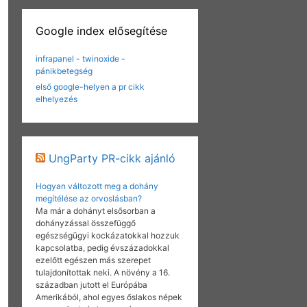
Google index elősegítése
infrapanel - twinoxide -
pánikbetegség
első google-helyen a pr cikk
elhelyezés
UngParty PR-cikk ajánló
Hogyan változott meg a dohány
megítélése az orvoslásban?
Ma már a dohányt elsősorban a
dohányzással összefüggő
egészségügyi kockázatokkal hozzuk
kapcsolatba, pedig évszázadokkal
ezelőtt egészen más szerepet
tulajdonítottak neki. A növény a 16.
században jutott el Európába
Amerikából, ahol egyes őslakos népek