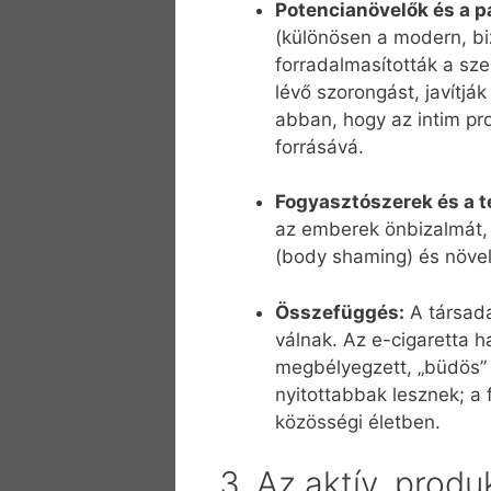
Potencianövelők és a p
(különösen a modern, biz
forradalmasították a sze
lévő szorongást, javítjá
abban, hogy az intim pr
forrásává.
Fogyasztószerek és a t
az emberek önbizalmát, 
(body shaming) és növeli
Összefüggés:
A társada
válnak. Az e-cigaretta 
megbélyegzett, „büdös”
nyitottabbak lesznek; a 
közösségi életben.
3. Az aktív, produ