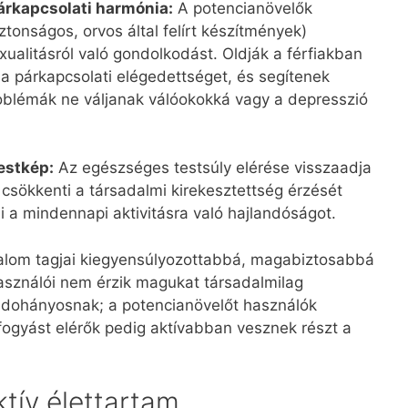
árkapcsolati harmónia:
A potencianövelők
tonságos, orvos által felírt készítmények)
xualitásról való gondolkodást. Oldják a férfiakban
k a párkapcsolati elégedettséget, és segítenek
oblémák ne váljanak válóokokká vagy a depresszió
estkép:
Az egészséges testsúly elérése visszaadja
csökkenti a társadalmi kirekesztettség érzését
 a mindennapi aktivitásra való hajlandóságot.
lom tagjai kiegyensúlyozottabbá, magabiztosabbá
használói nem érzik magukat társadalmilag
 dohányosnak; a potencianövelőt használók
fogyást elérők pedig aktívabban vesznek részt a
ktív élettartam