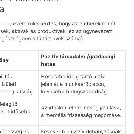
a
nek, ezért kulcskérdés, hogy az emberek minél
k, aktívak és produktívak (ez az úgynevezett
egészségben eltöltött évek száma).
Pozitív társadalmi/gazdasági
lőny
hatás
litás,
Hosszabb ideig tartó aktív
ízületi
jelenlét a munkaerőpiacon,
 energikusság.
kevesebb betegszabadság.
ielégítő
Az időskori életminőség javulása,
 élet idősebb
a mentális frissesség megőrzése.
.
óképesség és
Kevesebb passzív dohányzásnak