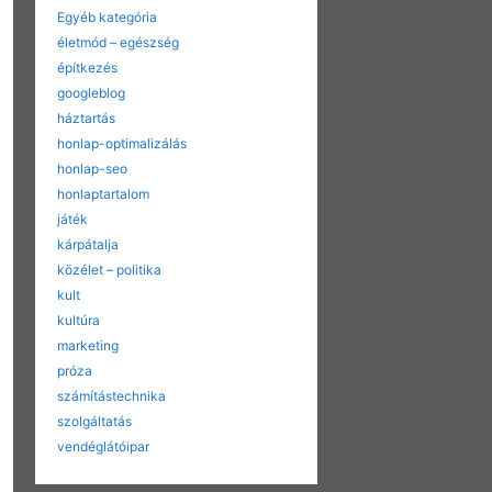
Egyéb kategória
életmód – egészség
építkezés
googleblog
háztartás
honlap-optimalizálás
honlap-seo
honlaptartalom
játék
kárpátalja
közélet – politika
kult
kultúra
marketing
próza
számítástechnika
szolgáltatás
vendéglátóipar