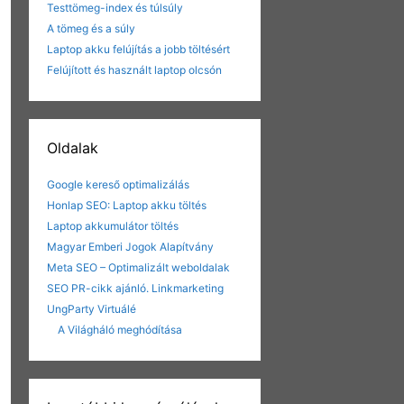
Testtömeg-index és túlsúly
A tömeg és a súly
Laptop akku felújítás a jobb töltésért
Felújított és használt laptop olcsón
Oldalak
Google kereső optimalizálás
Honlap SEO: Laptop akku töltés
Laptop akkumulátor töltés
Magyar Emberi Jogok Alapítvány
Meta SEO – Optimalizált weboldalak
SEO PR-cikk ajánló. Linkmarketing
UngParty Virtuálé
A Világháló meghódítása