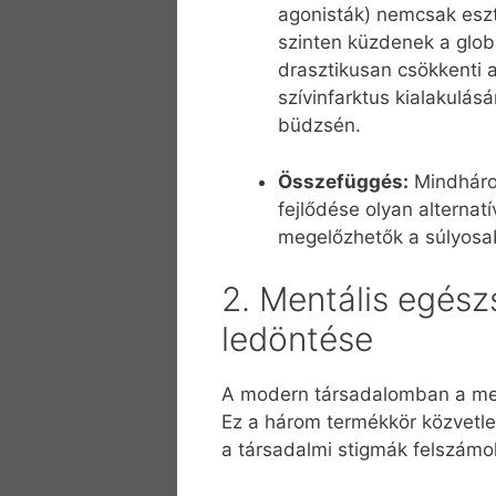
agonisták) nemcsak eszt
szinten küzdenek a globá
drasztikusan csökkenti a
szívinfarktus kialakulás
büdzsén.
Összefüggés:
Mindhárom
fejlődése olyan alterna
megelőzhetők a súlyosab
2. Mentális egész
ledöntése
A modern társadalomban a mentá
Ez a három termékkör közvetle
a társadalmi stigmák felszámo