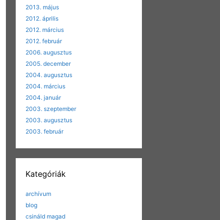
2013. május
2012. április
2012. március
2012. február
2006. augusztus
2005. december
2004. augusztus
2004. március
2004. január
2003. szeptember
2003. augusztus
2003. február
Kategóriák
archívum
blog
csináld magad