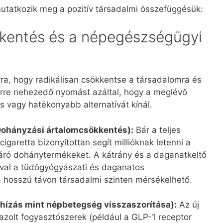
mutatkozik meg a pozitív társadalmi összefüggésük:
kkentés és a népegészségügyi
a, hogy radikálisan csökkentse a társadalomra és
rre nehezedő nyomást azáltal, hogy a meglévő
 vagy hatékonyabb alternatívát kínál.
Dohányzási ártalomcsökkentés):
Bár a teljes
cigaretta bizonyítottan segít millióknak letenni a
áró dohánytermékeket. A kátrány és a daganatkeltő
val a tüdőgyógyászati és daganatos
osszú távon társadalmi szinten mérsékelhető.
hízás mint népbetegség visszaszorítása):
Az új
igazolt fogyasztószerek (például a GLP-1 receptor