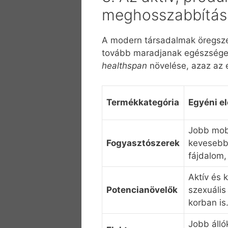
meghosszabbítás
A modern társadalmak öregsze
tovább maradjanak egészségese
healthspan
növelése, azaz az 
Termékkategória
Egyéni e
Jobb mobi
Fogyasztószerek
kevesebb 
fájdalom,
Aktív és k
Potencianövelők
szexuális
korban is
Jobb áll