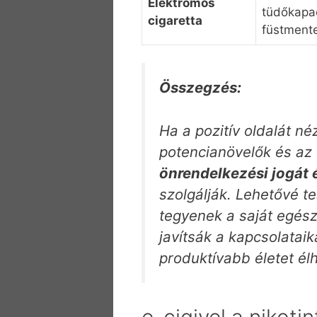
Elektromos
tüdőkapac
cigaretta
füstment
Összegzés:
Ha a pozitív oldalát né
potencianövelők és az 
önrendelkezési jogát 
szolgálják. Lehetővé te
tegyenek a saját egés
javítsák a kapcsolatai
produktívabb életet él