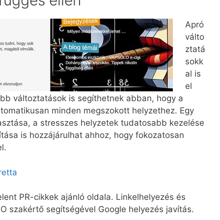
nfüggés ellen
Apró
válto
ztatá
sokk
al is
el
ebb változtatások is segíthetnek abban, hogy a
tomatikusan minden megszokott helyzethez. Egy
yasztása, a stresszes helyzetek tudatosabb kezelése
kítása is hozzájárulhat ahhoz, hogy fokozatosan
l.
retta
ent PR-cikkek ajánló oldala. Linkelhelyezés és
 szakértő segítségével Google helyezés javítás.