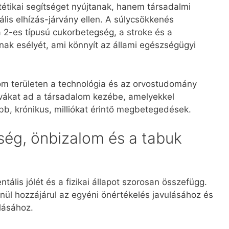
étikai segítséget nyújtanak, hanem társadalmi
lis elhízás-járvány ellen. A súlycsökkenés
 2-es típusú cukorbetegség, a stroke és a
ának esélyét, ami könnyít az állami egészségügyi
 területen a technológia és az orvostudomány
tívákat ad a társadalom kezébe, amelyekkel
b, krónikus, milliókat érintő megbetegedések.
ség, önbizalom és a tabuk
lis jólét és a fizikai állapot szorosan összefügg.
nül hozzájárul az egyéni önértékelés javulásához és
lásához.