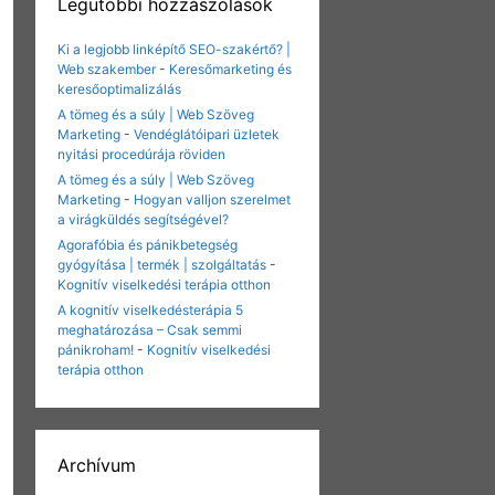
Legutóbbi hozzászólások
Ki a legjobb linképítő SEO-szakértő? |
Web szakember
-
Keresőmarketing és
keresőoptimalizálás
A tömeg és a súly | Web Szöveg
Marketing
-
Vendéglátóipari üzletek
nyitási procedúrája röviden
A tömeg és a súly | Web Szöveg
Marketing
-
Hogyan valljon szerelmet
a virágküldés segítségével?
Agorafóbia és pánikbetegség
gyógyítása | termék | szolgáltatás
-
Kognitív viselkedési terápia otthon
A kognitív viselkedésterápia 5
meghatározása – Csak semmi
pánikroham!
-
Kognitív viselkedési
terápia otthon
Archívum