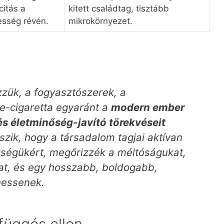
itás a
kitett családtag, tisztább
esség révén.
mikrokörnyezet.
zzük, a fogyasztószerek, a
e-cigaretta egyaránt a
modern ember
és életminőség-javító törekvéseit
szik, hogy a társadalom tagjai aktívan
zségükért, megőrizzék a méltóságukat,
kat, és egy hosszabb, boldogabb,
hessenek.