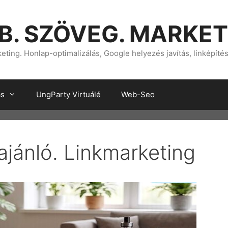
B. SZÖVEG. MARKET
ting. Honlap-optimalizálás, Google helyezés javítás, linképíté
ás
UngParty Virtuálé
Web-Seo
ajánló. Linkmarketing