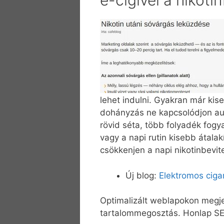
e-cigivel a nikoti
lehet indulni. Gyakran már kis
dohányzás ne kapcsolódjon au
rövid séta, több folyadék fog
vagy a napi rutin kisebb átala
csökkenjen a napi nikotinbevite
Új blog:
Elektromos ciga
Optimalizált weblapokon megjel
tartalommegosztás. Honlap SEO