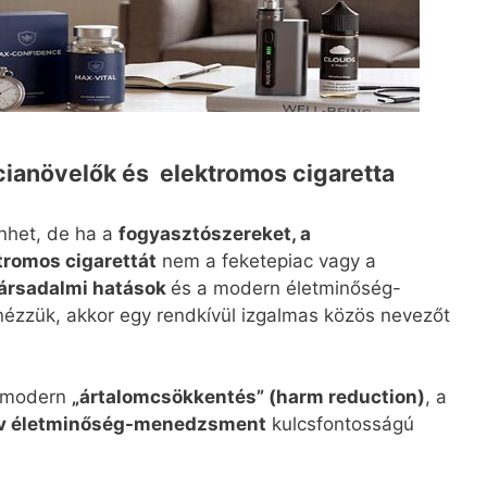
ianövelők és elektromos cigaretta
nhet, de ha a
fogyasztószereket, a
tromos cigarettát
nem a feketepiac vagy a
társadalmi hatások
és a modern életminőség-
nézzük, akkor egy rendkívül izgalmas közös nevezőt
a modern
„ártalomcsökkentés” (harm reduction)
, a
ív életminőség-menedzsment
kulcsfontosságú