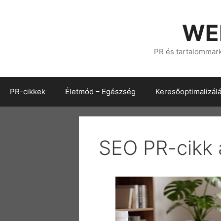
Kilépés
a
WE
tartalomba
PR és tartalommarke
PR-cikkek
Életmód – Egészség
Keresőoptimalizál
SEO PR-cikk 