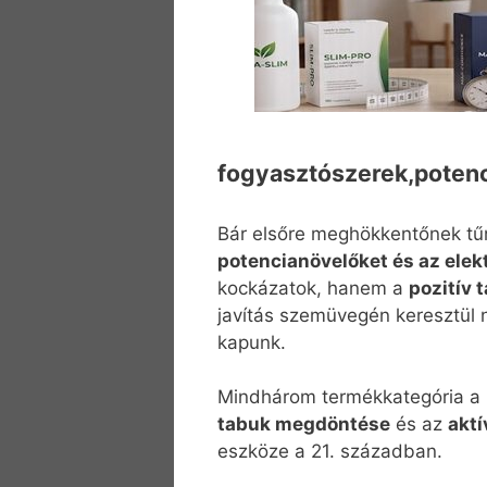
fogyasztószerek,potenc
Bár elsőre meghökkentőnek tű
potencianövelőket és az elek
kockázatok, hanem a
pozitív 
javítás szemüvegén keresztül 
kapunk.
Mindhárom termékkategória 
tabuk megdöntése
és az
akt
eszköze a 21. században.