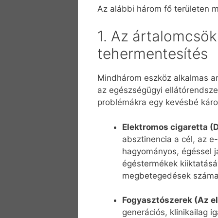
Az alábbi három fő területen 
1. Az ártalomcsö
tehermentesítés
Mindhárom eszköz alkalmas arr
az egészségügyi ellátórendsze
problémákra egy kevésbé káros
Elektromos cigaretta (
absztinencia a cél, az e-
hagyományos, égéssel j
égéstermékek kiiktatásá
megbetegedések száma h
Fogyasztószerek (Az el
generációs, klinikailag 