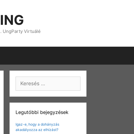
ING
s. UngParty Virtuálé
Keresés:
Legutóbbi bejegyzések
Igaz-e, hogy a dohányzás
akadályozza az elhízást?