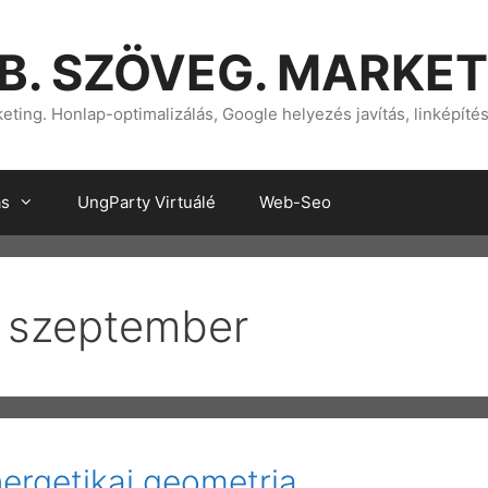
B. SZÖVEG. MARKET
ting. Honlap-optimalizálás, Google helyezés javítás, linképíté
ás
UngParty Virtuálé
Web-Seo
 szeptember
nergetikai geometria