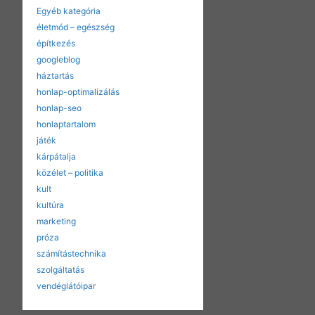
Egyéb kategória
életmód – egészség
építkezés
googleblog
háztartás
honlap-optimalizálás
honlap-seo
honlaptartalom
játék
kárpátalja
közélet – politika
kult
kultúra
marketing
próza
számítástechnika
szolgáltatás
vendéglátóipar