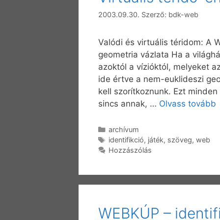
2003.09.30.
Szerző:
bdk-web
Valódi és virtuális téridom: A
geometria vázlata Ha a világhá
azoktól a vízióktól, melyeket 
ide értve a nem-euklideszi geo
kell szorítkoznunk. Ezt minde
sincs annak, …
Olvass tovább
Kategória
archívum
Címkék
identifikció
,
játék
,
szöveg
,
web
Hozzászólás
WEBKÚP – identif