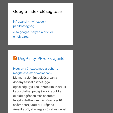
Google index elősegítése
infrapanel - twinoxide -
pánikbetegség
első google-helyen a pr cikk
elhelyezés
UngParty PR-cikk ajánló
Hogyan változott meg a dohány
megítélése az orvoslásban?
Ma már a dohányt elsősorban a
dohányzással összefüggő
egészségügyi kockázatokkal hozzuk
kapcsolatba, pedig évszázadokkal
ezelőtt egészen más szerepet
tulajdonítottak neki. A növény a 16.
században jutott el Európába
Amerikából, ahol egyes őslakos népek