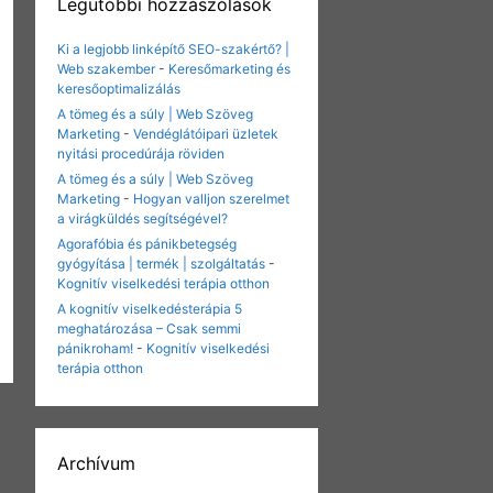
Legutóbbi hozzászólások
Ki a legjobb linképítő SEO-szakértő? |
Web szakember
-
Keresőmarketing és
keresőoptimalizálás
A tömeg és a súly | Web Szöveg
Marketing
-
Vendéglátóipari üzletek
nyitási procedúrája röviden
A tömeg és a súly | Web Szöveg
Marketing
-
Hogyan valljon szerelmet
a virágküldés segítségével?
Agorafóbia és pánikbetegség
gyógyítása | termék | szolgáltatás
-
Kognitív viselkedési terápia otthon
A kognitív viselkedésterápia 5
meghatározása – Csak semmi
pánikroham!
-
Kognitív viselkedési
terápia otthon
Archívum