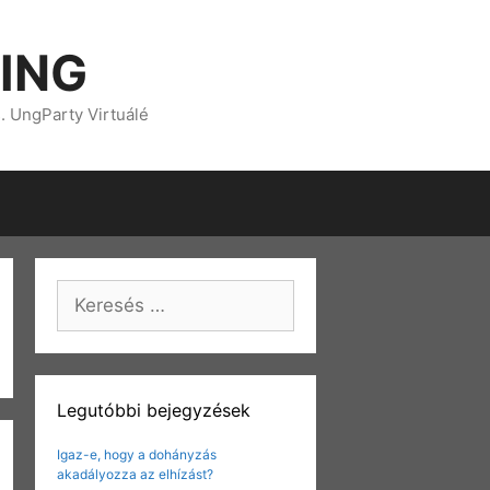
ING
s. UngParty Virtuálé
Keresés:
Legutóbbi bejegyzések
Igaz-e, hogy a dohányzás
akadályozza az elhízást?