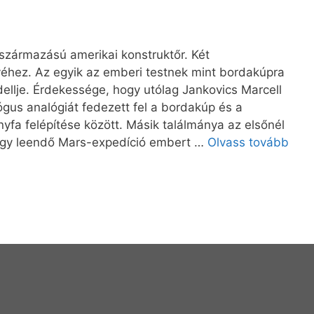
származású amerikai konstruktőr. Két
éhez. Az egyik az emberi testnek mint bordakúpra
llje. Érdekessége, hogy utólag Jankovics Marcell
gus analógiát fedezett fel a bordakúp és a
nyfa felépítése között. Másik találmánya az elsőnél
egy leendő Mars-expedíció embert …
Olvass tovább