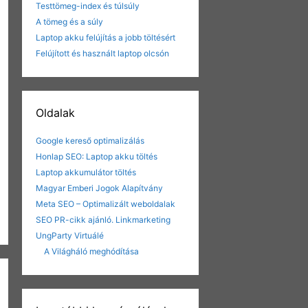
Testtömeg-index és túlsúly
A tömeg és a súly
Laptop akku felújítás a jobb töltésért
Felújított és használt laptop olcsón
Oldalak
Google kereső optimalizálás
Honlap SEO: Laptop akku töltés
Laptop akkumulátor töltés
Magyar Emberi Jogok Alapítvány
Meta SEO – Optimalizált weboldalak
SEO PR-cikk ajánló. Linkmarketing
UngParty Virtuálé
A Világháló meghódítása