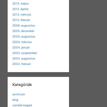
2013. május
2012. április
2012. március
2012. február
2006. augusztus
2005. december
2004. augusztus
2004. március
2004. január
2003. szeptember
2003. augusztus
2003. február
Kategóriák
archívum
blog
csináld magad