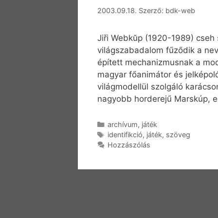
2003.09.18.
Szerző:
bdk-web
Jiři Webkŭp (1920-1989) cseh 
világszabadalom fűződik a nev
épített mechanizmusnak a mode
magyar főanimátor és jelképoló
világmodellül szolgáló karácso
nagyobb horderejű Marskúp, 
Kategória
archívum
,
játék
Címkék
identifikció
,
játék
,
szöveg
Hozzászólás