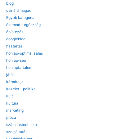
blog
csináld magad
Egyéb kategória
életmód – egészség
építkezés
googleblog
háztartás
honlap-optimalizálás
honlap-seo
honlaptartalom
játék
kárpátalja
közélet – politika
kult
kultúra
marketing
próza
számítástechnika
szolgáltatás
vendéglátóipar