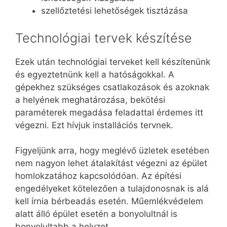
szellőztetési lehetőségek tisztázása
Technológiai tervek készítése
Ezek után technológiai terveket kell készítenünk
és egyeztetnünk kell a hatóságokkal. A
gépekhez szükséges csatlakozások és azoknak
a helyének meghatározása, bekötési
paraméterek megadása feladattal érdemes itt
végezni. Ezt hívjuk installációs tervnek.
Figyeljünk arra, hogy meglévő üzletek esetében
nem nagyon lehet átalakítást végezni az épület
homlokzatához kapcsolódóan. Az építési
engedélyeket kötelezően a tulajdonosnak is alá
kell írnia bérbeadás esetén. Műemlékvédelem
alatt álló épület esetén a bonyolultnál is
bonyolultabb a helyzet.