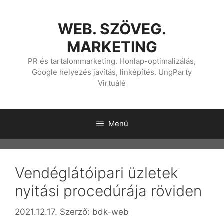
Kilépés
a
WEB. SZÖVEG.
tartalomba
MARKETING
PR és tartalommarketing. Honlap-optimalizálás,
Google helyezés javítás, linképítés. UngParty
Virtuálé
Menü
Vendéglátóipari üzletek
nyitási procedúrája röviden
2021.12.17.
Szerző:
bdk-web