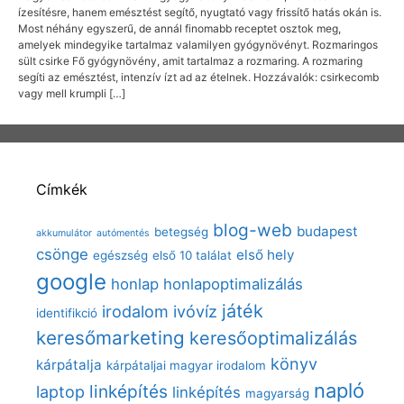
ízesítésre, hanem emésztést segítő, nyugtató vagy frissítő hatás okán is.
Most néhány egyszerű, de annál finomabb receptet osztok meg,
amelyek mindegyike tartalmaz valamilyen gyógynövényt. Rozmaringos
sült csirke Fő gyógynövény, amit tartalmaz a rozmaring. A rozmaring
segíti az emésztést, intenzív ízt ad az ételnek. Hozzávalók: csirkecomb
vagy mell krumpli […]
Címkék
blog-web
budapest
betegség
akkumulátor
autómentés
csönge
első hely
egészség
első 10 találat
google
honlap
honlapoptimalizálás
játék
irodalom
ivóvíz
identifikció
keresőmarketing
keresőoptimalizálás
könyv
kárpátalja
kárpátaljai magyar irodalom
napló
linképítés
laptop
linképítés
magyarság