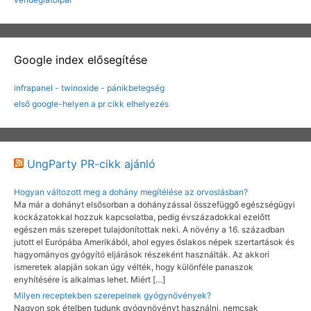
Google index elősegítése
infrapanel - twinoxide - pánikbetegség
első google-helyen a pr cikk elhelyezés
UngParty PR-cikk ajánló
Hogyan változott meg a dohány megítélése az orvoslásban?
Ma már a dohányt elsősorban a dohányzással összefüggő egészségügyi
kockázatokkal hozzuk kapcsolatba, pedig évszázadokkal ezelőtt
egészen más szerepet tulajdonítottak neki. A növény a 16. században
jutott el Európába Amerikából, ahol egyes őslakos népek szertartások és
hagyományos gyógyító eljárások részeként használták. Az akkori
ismeretek alapján sokan úgy vélték, hogy különféle panaszok
enyhítésére is alkalmas lehet. Miért […]
Milyen receptekben szerepelnek gyógynövények?
Nagyon sok ételben tudunk gyógynövényt használni, nemcsak