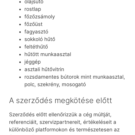
olajsütő
rostlap
főzőzsámoly
főzőüst
fagyasztó
sokkoló hűtő
feltéthűtő
hűtött munkaasztal
jéggép
asztali hűtővitrin
rozsdamentes bútorok mint munkaasztal,
polc, szekrény, mosogató
A szerződés megkötése előtt
Szerződés előtt ellenőrizzük a cég múltját,
referenciáit, szervizpartnereit, értékeléseit a
különböző platformokon és természetesen az