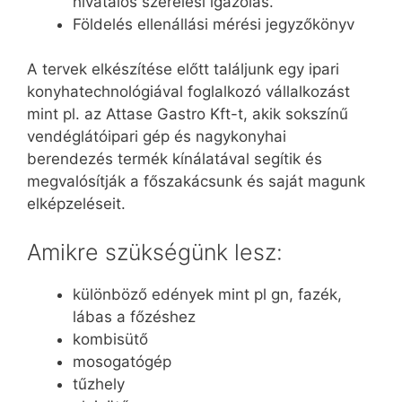
hivatalos szerelési igazolás.
Földelés ellenállási mérési jegyzőkönyv
A tervek elkészítése előtt találjunk egy ipari
konyhatechnológiával foglalkozó vállalkozást
mint pl. az Attase Gastro Kft-t, akik sokszínű
vendéglátóipari gép és nagykonyhai
berendezés termék kínálatával segítik és
megvalósítják a főszakácsunk és saját magunk
elképzeléseit.
Amikre szükségünk lesz:
különböző edények mint pl gn, fazék,
lábas a főzéshez
kombisütő
mosogatógép
tűzhely