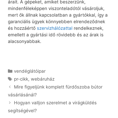
árait. A gépeket, amiket beszerzünk,
mindenféleképpen viszonteladótól vásároljuk,
mert ők állnak kapcsolatban a gyártókkal, így a
garanciális ügyek könnyebben elrendeződnek
és hozzáértő
szervizhálózattal
rendelkeznek,
emellett a gyártási idő rövidebb és az árak is
alacsonyabbak.
Kategória
vendéglátóipar
Címkék
pr-cikk
,
webáruház
Bejegyzés
Mire figyeljünk komplett fürdőszoba bútor
navigáció
vásárlásánál?
Hogyan valljon szerelmet a virágküldés
segítségével?