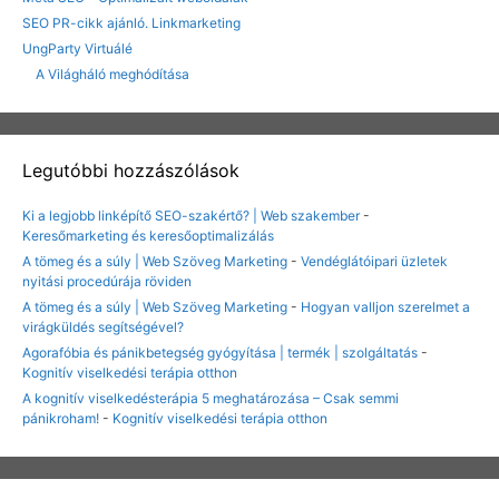
SEO PR-cikk ajánló. Linkmarketing
UngParty Virtuálé
A Világháló meghódítása
Legutóbbi hozzászólások
Ki a legjobb linképítő SEO-szakértő? | Web szakember
-
Keresőmarketing és keresőoptimalizálás
A tömeg és a súly | Web Szöveg Marketing
-
Vendéglátóipari üzletek
nyitási procedúrája röviden
A tömeg és a súly | Web Szöveg Marketing
-
Hogyan valljon szerelmet a
virágküldés segítségével?
Agorafóbia és pánikbetegség gyógyítása | termék | szolgáltatás
-
Kognitív viselkedési terápia otthon
A kognitív viselkedésterápia 5 meghatározása – Csak semmi
pánikroham!
-
Kognitív viselkedési terápia otthon