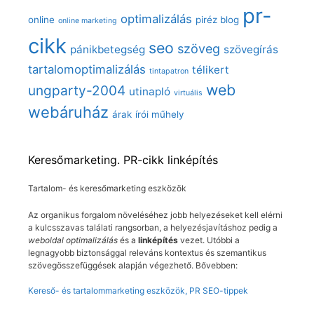
pr-
optimalizálás
online
piréz blog
online marketing
cikk
seo
szöveg
pánikbetegség
szövegírás
tartalomoptimalizálás
télikert
tintapatron
web
ungparty-2004
utinapló
virtuális
webáruház
árak
írói műhely
Keresőmarketing. PR-cikk linképítés
Tartalom- és keresőmarketing eszközök
Az organikus forgalom növeléséhez jobb helyezéseket kell elérni
a kulcsszavas találati rangsorban, a helyezésjavításhoz pedig a
weboldal optimalizálás
és a
linképítés
vezet. Utóbbi a
legnagyobb biztonsággal releváns kontextus és szemantikus
szövegösszefüggések alapján végezhető. Bővebben:
Kereső- és tartalommarketing eszközök, PR SEO-tippek