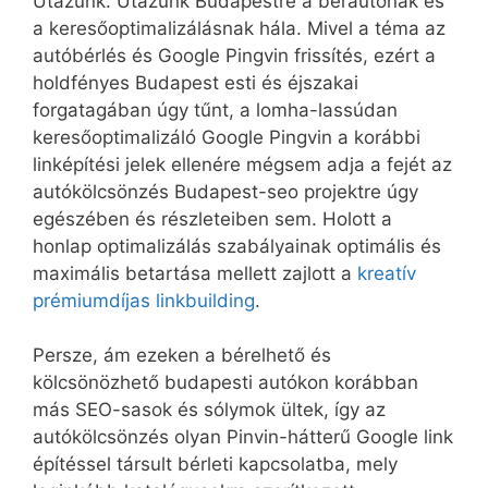
Utazunk. Utazunk Budapestre a bérautónak és
a keresőoptimalizálásnak hála. Mivel a téma az
autóbérlés és Google Pingvin frissítés, ezért a
holdfényes Budapest esti és éjszakai
forgatagában úgy tűnt, a lomha-lassúdan
keresőoptimalizáló Google Pingvin a korábbi
linképítési jelek ellenére mégsem adja a fejét az
autókölcsönzés Budapest-seo projektre úgy
egészében és részleteiben sem. Holott a
honlap optimalizálás szabályainak optimális és
maximális betartása mellett zajlott a
kreatív
prémiumdíjas linkbuilding
.
Persze, ám ezeken a bérelhető és
kölcsönözhető budapesti autókon korábban
más SEO-sasok és sólymok ültek, így az
autókölcsönzés olyan Pinvin-hátterű Google link
építéssel társult bérleti kapcsolatba, mely