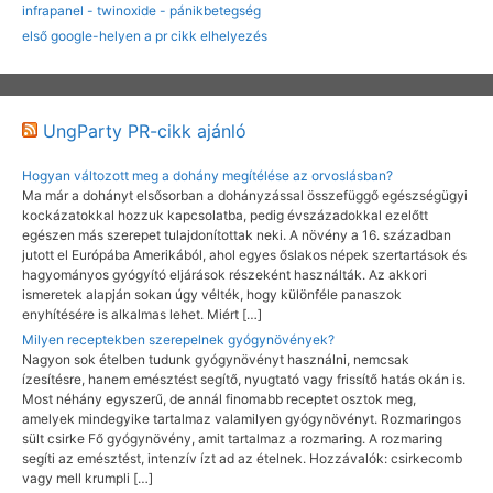
infrapanel - twinoxide - pánikbetegség
első google-helyen a pr cikk elhelyezés
UngParty PR-cikk ajánló
Hogyan változott meg a dohány megítélése az orvoslásban?
Ma már a dohányt elsősorban a dohányzással összefüggő egészségügyi
kockázatokkal hozzuk kapcsolatba, pedig évszázadokkal ezelőtt
egészen más szerepet tulajdonítottak neki. A növény a 16. században
jutott el Európába Amerikából, ahol egyes őslakos népek szertartások és
hagyományos gyógyító eljárások részeként használták. Az akkori
ismeretek alapján sokan úgy vélték, hogy különféle panaszok
enyhítésére is alkalmas lehet. Miért […]
Milyen receptekben szerepelnek gyógynövények?
Nagyon sok ételben tudunk gyógynövényt használni, nemcsak
ízesítésre, hanem emésztést segítő, nyugtató vagy frissítő hatás okán is.
Most néhány egyszerű, de annál finomabb receptet osztok meg,
amelyek mindegyike tartalmaz valamilyen gyógynövényt. Rozmaringos
sült csirke Fő gyógynövény, amit tartalmaz a rozmaring. A rozmaring
segíti az emésztést, intenzív ízt ad az ételnek. Hozzávalók: csirkecomb
vagy mell krumpli […]