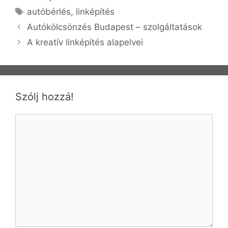
Címkék
autóbérlés
,
linképítés
Bejegyzés
Autókölcsönzés Budapest – szolgáltatások
navigáció
A kreatív linképítés alapelvei
Szólj hozzá!
Hozzászólás