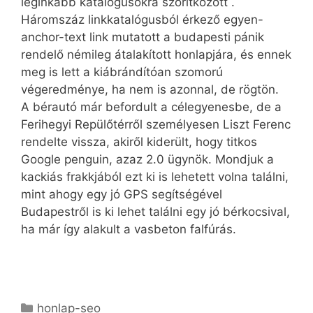
leginkább katalógusokra szorítkozott .
Háromszáz linkkatalógusból érkező egyen-
anchor-text link mutatott a budapesti pánik
rendelő némileg átalakított honlapjára, és ennek
meg is lett a kiábrándítóan szomorú
végeredménye, ha nem is azonnal, de rögtön.
A bérautó már befordult a célegyenesbe, de a
Ferihegyi Repülőtérről személyesen Liszt Ferenc
rendelte vissza, akiről kiderült, hogy titkos
Google penguin, azaz 2.0 ügynök. Mondjuk a
kackiás frakkjából ezt ki is lehetett volna találni,
mint ahogy egy jó GPS segítségével
Budapestről is ki lehet találni egy jó bérkocsival,
ha már így alakult a vasbeton falfúrás.
Kategória
honlap-seo