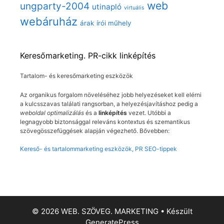
web
ungparty-2004
utinapló
virtuális
webáruház
árak
írói műhely
Keresőmarketing. PR-cikk linképítés
Tartalom- és keresőmarketing eszközök
Az organikus forgalom növeléséhez jobb helyezéseket kell elérni
a kulcsszavas találati rangsorban, a helyezésjavításhoz pedig a
weboldal optimalizálás
és a
linképítés
vezet. Utóbbi a
legnagyobb biztonsággal releváns kontextus és szemantikus
szövegösszefüggések alapján végezhető. Bővebben:
Kereső- és tartalommarketing eszközök, PR SEO-tippek
© 2026 WEB. SZÖVEG. MARKETING
• Készült
GeneratePress