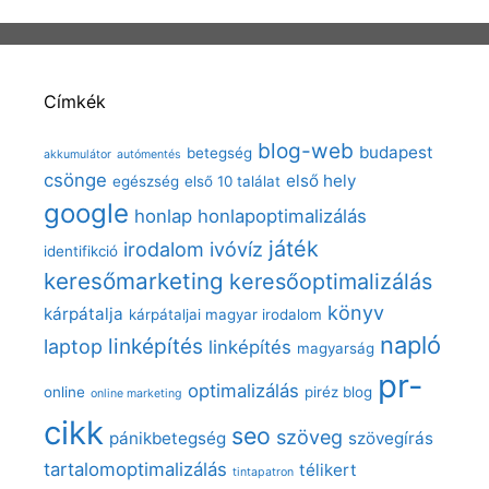
Címkék
blog-web
budapest
betegség
akkumulátor
autómentés
csönge
első hely
egészség
első 10 találat
google
honlap
honlapoptimalizálás
játék
irodalom
ivóvíz
identifikció
keresőmarketing
keresőoptimalizálás
könyv
kárpátalja
kárpátaljai magyar irodalom
napló
linképítés
laptop
linképítés
magyarság
pr-
optimalizálás
online
piréz blog
online marketing
cikk
seo
szöveg
pánikbetegség
szövegírás
tartalomoptimalizálás
télikert
tintapatron