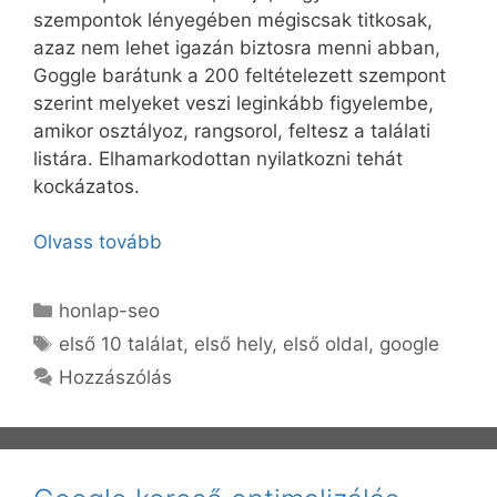
szempontok lényegében mégiscsak titkosak,
azaz nem lehet igazán biztosra menni abban,
Goggle barátunk a 200 feltételezett szempont
szerint melyeket veszi leginkább figyelembe,
amikor osztályoz, rangsorol, feltesz a találati
listára. Elhamarkodottan nyilatkozni tehát
kockázatos.
Olvass tovább
Kategória
honlap-seo
Címkék
első 10 találat
,
első hely
,
első oldal
,
google
Hozzászólás