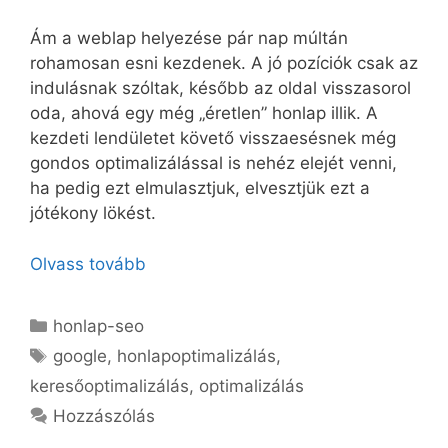
Ám a weblap helyezése pár nap múltán
rohamosan esni kezdenek. A jó pozíciók csak az
indulásnak szóltak, később az oldal visszasorol
oda, ahová egy még „éretlen” honlap illik. A
kezdeti lendületet követő visszaesésnek még
gondos optimalizálással is nehéz elejét venni,
ha pedig ezt elmulasztjuk, elvesztjük ezt a
jótékony lökést.
Olvass tovább
Kategória
honlap-seo
Címkék
google
,
honlapoptimalizálás
,
keresőoptimalizálás
,
optimalizálás
Hozzászólás