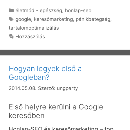
Kategória
életmód - egészség
,
honlap-seo
Címkék
google
,
keresőmarketing
,
pánikbetegség
,
tartalomoptimalizálás
Hozzászólás
Hogyan legyek első a
Googleban?
2014.05.08.
Szerző:
ungparty
Első helyre kerülni a Google
keresőben
Honlap-SEO és keresőmarketing – top