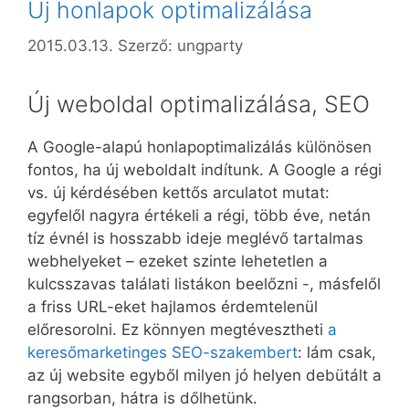
Új honlapok optimalizálása
2015.03.13.
Szerző:
ungparty
Új weboldal optimalizálása, SEO
A Google-alapú honlapoptimalizálás különösen
fontos, ha új weboldalt indítunk. A Google a régi
vs. új kérdésében kettős arculatot mutat:
egyfelől nagyra értékeli a régi, több éve, netán
tíz évnél is hosszabb ideje meglévő tartalmas
webhelyeket – ezeket szinte lehetetlen a
kulcsszavas találati listákon beelőzni -, másfelől
a friss URL-eket hajlamos érdemtelenül
előresorolni. Ez könnyen megtévesztheti
a
keresőmarketinges SEO-szakembert
: lám csak,
az új website egyből milyen jó helyen debütált a
rangsorban, hátra is dőlhetünk.