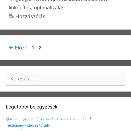
linképítés
,
optimalizálás
Hozzászólás
Bejegyzés
Oldal
Oldal
←
Előző
1
2
navigáció
Keresés:
Legutóbbi bejegyzések
Igaz-e, hogy a dohányzás akadályozza az elhízást?
Testtömeg-index és túlsúly