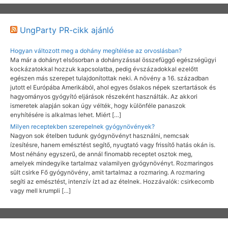
UngParty PR-cikk ajánló
Hogyan változott meg a dohány megítélése az orvoslásban?
Ma már a dohányt elsősorban a dohányzással összefüggő egészségügyi
kockázatokkal hozzuk kapcsolatba, pedig évszázadokkal ezelőtt
egészen más szerepet tulajdonítottak neki. A növény a 16. században
jutott el Európába Amerikából, ahol egyes őslakos népek szertartások és
hagyományos gyógyító eljárások részeként használták. Az akkori
ismeretek alapján sokan úgy vélték, hogy különféle panaszok
enyhítésére is alkalmas lehet. Miért […]
Milyen receptekben szerepelnek gyógynövények?
Nagyon sok ételben tudunk gyógynövényt használni, nemcsak
ízesítésre, hanem emésztést segítő, nyugtató vagy frissítő hatás okán is.
Most néhány egyszerű, de annál finomabb receptet osztok meg,
amelyek mindegyike tartalmaz valamilyen gyógynövényt. Rozmaringos
sült csirke Fő gyógynövény, amit tartalmaz a rozmaring. A rozmaring
segíti az emésztést, intenzív ízt ad az ételnek. Hozzávalók: csirkecomb
vagy mell krumpli […]