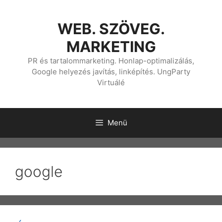
Kilépés
a
WEB. SZÖVEG.
tartalomba
MARKETING
PR és tartalommarketing. Honlap-optimalizálás,
Google helyezés javítás, linképítés. UngParty
Virtuálé
Menü
google