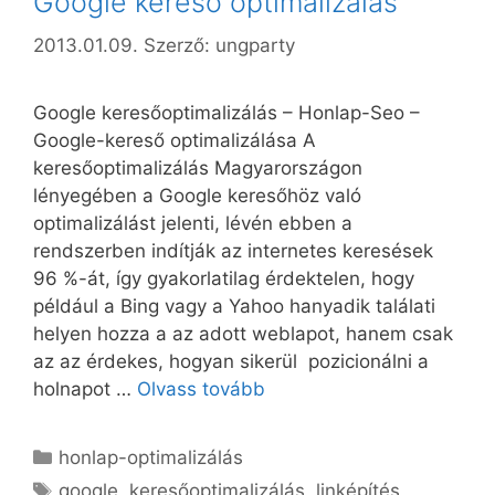
Google kereső optimalizálás
2013.01.09.
Szerző:
ungparty
Google keresőoptimalizálás – Honlap-Seo –
Google-kereső optimalizálása A
keresőoptimalizálás Magyarországon
lényegében a Google keresőhöz való
optimalizálást jelenti, lévén ebben a
rendszerben indítják az internetes keresések
96 %-át, így gyakorlatilag érdektelen, hogy
például a Bing vagy a Yahoo hanyadik találati
helyen hozza a az adott weblapot, hanem csak
az az érdekes, hogyan sikerül pozicionálni a
holnapot …
Olvass tovább
Kategória
honlap-optimalizálás
Címkék
google
,
keresőoptimalizálás
,
linképítés
,