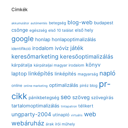
Címkék
blog-web
budapest
betegség
akkumulátor
autómentés
csönge
első hely
egészség
első 10 találat
google
honlap
honlapoptimalizálás
játék
irodalom
ivóvíz
identifikció
keresőmarketing
keresőoptimalizálás
könyv
kárpátalja
kárpátaljai magyar irodalom
napló
linképítés
laptop
linképítés
magyarság
pr-
optimalizálás
online
piréz blog
online marketing
cikk
seo
szöveg
pánikbetegség
szövegírás
tartalomoptimalizálás
télikert
tintapatron
web
ungparty-2004
utinapló
virtuális
webáruház
árak
írói műhely