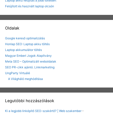
Laptop akku felújítás a jobb töltésért
Felújított és használt laptop olcsón
Oldalak
Google kereső optimalizálás
Honlap SEO: Laptop akku töltés
Laptop akkumulátor töltés
Magyar Emberi Jogok Alapítvány
Meta SEO – Optimalizált weboldalak
SEO PR-cikk ajánló. Linkmarketing
UngParty Virtuálé
A Világháló meghódítása
Legutóbbi hozzászólások
Ki a legjobb linképítő SEO-szakértő? | Web szakember
-