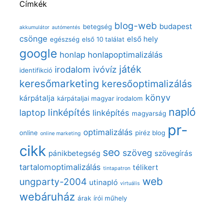
Címkék
blog-web
budapest
betegség
akkumulátor
autómentés
csönge
első hely
egészség
első 10 találat
google
honlap
honlapoptimalizálás
játék
irodalom
ivóvíz
identifikció
keresőmarketing
keresőoptimalizálás
könyv
kárpátalja
kárpátaljai magyar irodalom
napló
linképítés
laptop
linképítés
magyarság
pr-
optimalizálás
online
piréz blog
online marketing
cikk
seo
szöveg
pánikbetegség
szövegírás
tartalomoptimalizálás
télikert
tintapatron
web
ungparty-2004
utinapló
virtuális
webáruház
árak
írói műhely