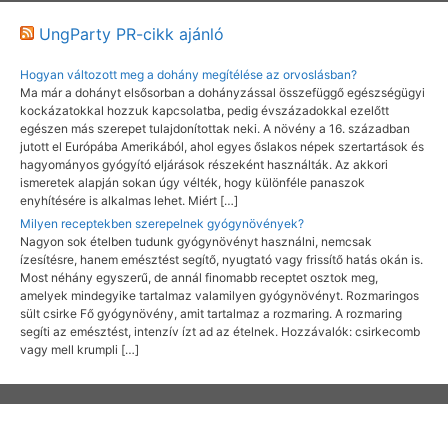
UngParty PR-cikk ajánló
Hogyan változott meg a dohány megítélése az orvoslásban?
Ma már a dohányt elsősorban a dohányzással összefüggő egészségügyi
kockázatokkal hozzuk kapcsolatba, pedig évszázadokkal ezelőtt
egészen más szerepet tulajdonítottak neki. A növény a 16. században
jutott el Európába Amerikából, ahol egyes őslakos népek szertartások és
hagyományos gyógyító eljárások részeként használták. Az akkori
ismeretek alapján sokan úgy vélték, hogy különféle panaszok
enyhítésére is alkalmas lehet. Miért […]
Milyen receptekben szerepelnek gyógynövények?
Nagyon sok ételben tudunk gyógynövényt használni, nemcsak
ízesítésre, hanem emésztést segítő, nyugtató vagy frissítő hatás okán is.
Most néhány egyszerű, de annál finomabb receptet osztok meg,
amelyek mindegyike tartalmaz valamilyen gyógynövényt. Rozmaringos
sült csirke Fő gyógynövény, amit tartalmaz a rozmaring. A rozmaring
segíti az emésztést, intenzív ízt ad az ételnek. Hozzávalók: csirkecomb
vagy mell krumpli […]