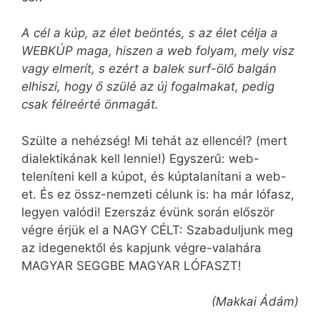
A cél a kúp, az élet beöntés, s az élet célja a
WEBKÚP maga, hiszen a web folyam, mely visz
vagy elmerít, s ezért a balek surf-ölő balgán
elhiszi, hogy ő szülé az új fogalmakat, pedig
csak félreérté önmagát.
Szülte a nehézség! Mi tehát az ellencél? (mert
dialektikának kell lennie!) Egyszerű: web-
teleníteni kell a kúpot, és kúptalanítani a web-
et. És ez össz-nemzeti célunk is: ha már lófasz,
legyen valódi! Ezerszáz évünk során először
végre érjük el a NAGY CÉLT: Szabaduljunk meg
az idegenektől és kapjunk végre-valahára
MAGYAR SEGGBE MAGYAR LÓFASZT!
(Makkai Ádám)