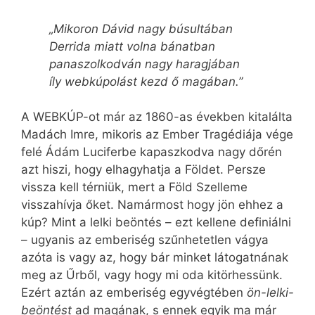
„Mikoron Dávid nagy búsultában
Derrida miatt volna bánatban
panaszolkodván nagy haragjában
íly webkúpolást kezd ő magában.”
A WEBKÚP-ot már az 1860-as években kitalálta
Madách Imre, mikoris az Ember Tragédiája vége
felé Ádám Luciferbe kapaszkodva nagy dőrén
azt hiszi, hogy elhagyhatja a Földet. Persze
vissza kell térniük, mert a Föld Szelleme
visszahívja őket. Namármost hogy jön ehhez a
kúp? Mint a lelki beöntés – ezt kellene definiálni
– ugyanis az emberiség szűnhetetlen vágya
azóta is vagy az, hogy bár minket látogatnának
meg az Űrből, vagy hogy mi oda kitörhessünk.
Ezért aztán az emberiség egyvégtében
ön-lelki-
beöntést
ad magának, s ennek egyik ma már