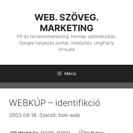
Kilépés
a
WEB. SZÖVEG.
tartalomba
MARKETING
PR és tartalommarketing. Honlap-optimalizálás,
Google helyezés javítás, linképítés. UngParty
Virtuálé
Menü
WEBKÚP – identifikció
2003.09.18.
Szerző:
bdk-web