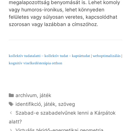
megalapozottság benyomását is. Lehet komoly
vagy humoros-ironikus, lehet könnyeden
felületes vagy súlyosan veretes, kapcsolódhat
szorosan vagy lazábban a címszóhoz.
kollektív tudatalatti – kollektív tudat – kaptártudat
|
weboptimalizálás
|
kognitív viselkedésterápia otthon
Kategória
archívum
,
játék
Címkék
identifikció
,
játék
,
szöveg
Bejegyzés
Szabad-e szabadelvűnek lenni a Kárpátok
navigáció
alatt?
Virtuális téridő-energetikai geometria