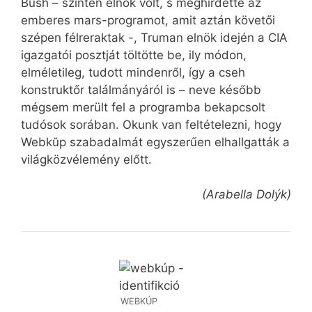
Bush – szintén elnök volt, s meghirdette az
emberes mars-programot, amit aztán követői
szépen félreraktak -, Truman elnök idején a CIA
igazgatói posztját töltötte be, ily módon,
elméletileg, tudott mindenről, így a cseh
konstruktőr találmányáról is – neve később
mégsem merült fel a programba bekapcsolt
tudósok sorában. Okunk van feltételezni, hogy
Webkŭp szabadalmát egyszerűen elhallgatták a
világközvélemény előtt.
(Arabella Dolýk)
WEBKÚP