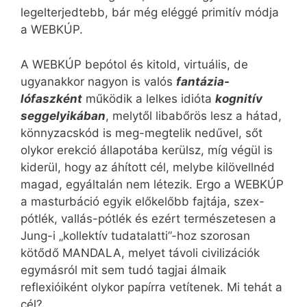
legelterjedtebb, bár még eléggé primitív módja
a WEBKÚP.
A WEBKÚP bepótol és kitold, virtuális, de
ugyanakkor nagyon is valós
fantázia-
lófaszként
működik a lelkes idióta
kognitív
seggelyikában
, melytől libabőrös lesz a hátad,
könnyzacskód is meg-megtelik nedűvel, sőt
olykor erekció állapotába kerülsz, míg végül is
kiderül, hogy az áhított cél, melybe kilövellnéd
magad, egyáltalán nem létezik. Ergo a WEBKÚP
a masturbáció egyik előkelőbb fajtája, szex-
pótlék, vallás-pótlék és ezért természetesen a
Jung-i „kollektív tudatalatti”-hoz szorosan
kötődő MANDALA, melyet távoli civilizációk
egymásról mit sem tudó tagjai álmaik
reflexióiként olykor papírra vetítenek. Mi tehát a
cél?