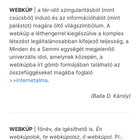
WEBKÚP
| a tér-idő szingularitásból (mint
csúcsból) induló és az információhálót (mint
palástot) magára öltő világszimbólum. A
webkúp a léthengerrel kiegészülve a komplex
létezést legáltalánosabban kifejező teljesség, a
Minden és a Semmi egységét megjelenítő
univerzális idol, amelynek közepén, a
webkúpba írt gömb formájában található az
összefüggéseket magába foglaló
>>internetalma
.
(Balla D. Károly)
WEBKÚP
| főnév, de igésíthető is.
Én
webkúpolok
,
te webkúpolsz
,
ő webkúpol
. Pl.: