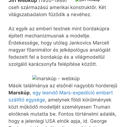
Jiři Webkŭp
(1920-1989)
cseh származású amerikai konstruktőr. Két
világszabadalom fűződik a nevéhez.
Az egyik az emberi testnek mint bordakúpra
épített mechanizmusnak a modellje.
Érdekessége, hogy utólag Jankovics Marcell
magyar főanimátor és jelképológus analógiát
fedezett fel a bordakúp és a világmodellül
szolgáló karácsonyfa felépítése között.
Másik találmánya az elsőnél nagyobb horderejű
Marskúp
,
egy leendő Mars-expedíció embert
szállító egysége
, amelynek földi körülmények
közt működő modelljét személyesen Truman
elnöknek mutatta be. Fontos történelmi adalék,
hogy a jelenlegi USA elnök apja, id. George