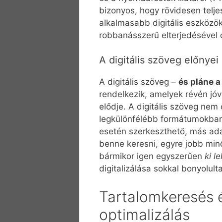
bizonyos, hogy rövidesen telj
alkalmasabb digitális eszközö
robbanásszerű elterjedésével 
A digitális szöveg előnye
A digitális szöveg –
és pláne a
rendelkezik, amelyek révén jóv
elődje. A digitális szöveg nem
legkülönfélébb formátumokban
esetén szerkeszthető, más adat
benne keresni, egyre jobb minő
bármikor igen egyszerűen
ki l
digitalizálása sokkal bonyolult
Tartalomkeresés 
optimalizálás