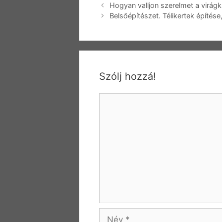
Bejegyzés
Hogyan valljon szerelmet a virág
navigáció
Belsőépítészet. Télikertek építés
Szólj hozzá!
Hozzászólás
Név