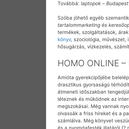
Továbbá:
laptopok
–
Budapest
Szóba jöhető egyéb szemantik
tartalommarketing és keresőop
termékek, szolgáltatások, árak
könyv
, szociológia, művészet,
hősugárzás, vízkezelés, számít
HOMO ONLINE – Kö
Amióta gyerekcipőjébe belelép
drasztikus gyorsaságú térhódí
átmeneti időszakban tengedjük
léteznek és működnek az intern
megszokásai. Még vannak nyom
olvassák a friss híreket és a p
számlálva. Még könyvet veszün
és a nyomdafesték illatáról (