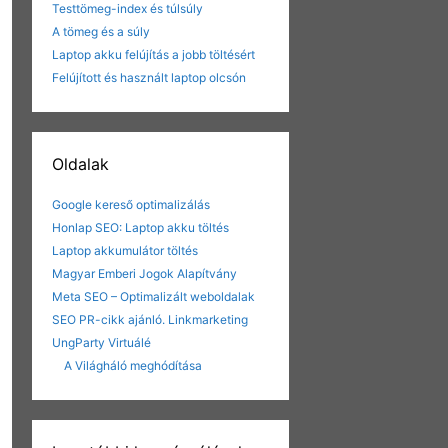
Testtömeg-index és túlsúly
A tömeg és a súly
Laptop akku felújítás a jobb töltésért
Felújított és használt laptop olcsón
Oldalak
Google kereső optimalizálás
Honlap SEO: Laptop akku töltés
Laptop akkumulátor töltés
Magyar Emberi Jogok Alapítvány
Meta SEO – Optimalizált weboldalak
SEO PR-cikk ajánló. Linkmarketing
UngParty Virtuálé
A Világháló meghódítása