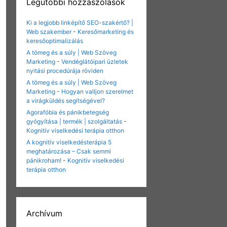
Legutóbbi hozzászólások
Ki a legjobb linképítő SEO-szakértő? |
Web szakember
-
Keresőmarketing és
keresőoptimalizálás
A tömeg és a súly | Web Szöveg
Marketing
-
Vendéglátóipari üzletek
nyitási procedúrája röviden
A tömeg és a súly | Web Szöveg
Marketing
-
Hogyan valljon szerelmet
a virágküldés segítségével?
Agorafóbia és pánikbetegség
gyógyítása | termék | szolgáltatás
-
Kognitív viselkedési terápia otthon
A kognitív viselkedésterápia 5
meghatározása – Csak semmi
pánikroham!
-
Kognitív viselkedési
terápia otthon
Archívum