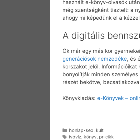
használt e-könyv-olvasók utá
még szentségként tisztelt: a 
ahogy mi képedünk el a kézzel
A digitális benns
Ők már egy más kor gyermekei 
generációsok nemzedéke
, és 
korszakot jelöl. Információikat 
bonyolítják minden személyes 
részét bekötve, becsatlakozva 
Könyvkiadás:
e-Könyvek – onli
Kategória
honlap-seo
,
kult
Címkék
ivóvíz
,
könyv
,
pr-cikk