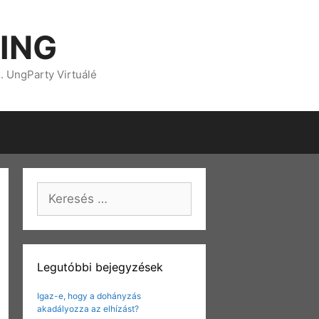
ING
s. UngParty Virtuálé
Keresés:
Legutóbbi bejegyzések
Igaz-e, hogy a dohányzás
akadályozza az elhízást?