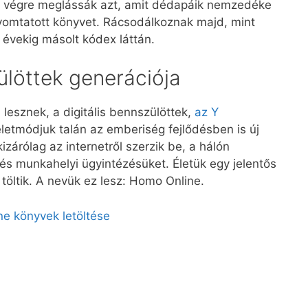
n végre meglássák azt, amit dédapáik nemzedéke
nyomtatott könyvet. Rácsodálkoznak majd, mint
 évekig másolt kódex láttán.
zülöttek generációja
lesznek, a digitális bennszülöttek,
az Y
életmódjuk talán az emberiség fejlődésben is új
kizárólag az internetről szerzik be, a hálón
és munkahelyi ügyintézésüket. Életük egy jelentős
töltik. A nevük ez lesz: Homo Online.
ne könyvek letöltése