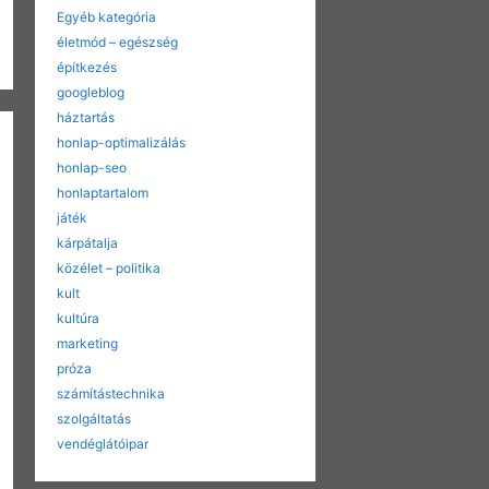
Egyéb kategória
életmód – egészség
építkezés
googleblog
háztartás
honlap-optimalizálás
honlap-seo
honlaptartalom
játék
kárpátalja
közélet – politika
kult
kultúra
marketing
próza
számítástechnika
szolgáltatás
vendéglátóipar