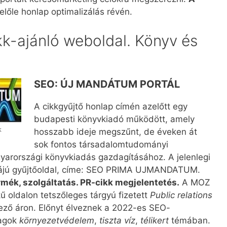
előle honlap optimalizálás révén.
k-ajánló weboldal. Könyv és
SEO: ÚJ MANDÁTUM PORTÁL
A cikkgyűjtő honlap címén azelőtt egy
budapesti könyvkiadó működött, amely
k
hosszabb ideje megszűnt, de éveken át
sok fontos társadalomtudományi
gyarországi könyvkiadás gazdagításához. A jelenlegi
jú gyűjtőoldal, címe: SEO PRIMA UJMANDATUM.
rmék, szolgáltatás. PR-cikk megjelentetés.
A MOZ
 oldalon tetszőleges tárgyú fizetett
Public relations
ző áron. Előnyt élveznek a 2022-es SEO-
yagok
környezetvédelem
,
tiszta víz
,
télikert
témában.