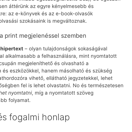
esen áttérünk az egyre kényelmesebb és
kre: az e-könyvek és az e-book-olvasók
olvasási szokásaink is megváltoznak.
i a print megjelenéssel szemben
 hipertext
– olyan tulajdonságok sokaságával
al alkalmasabb a felhasználásra, mint nyomtatott
 csupán megjeleníthető és olvasható a
 és eszközökkel, hanem másolható és szükség
hordozóra vihető, ellátható jegyzetekkel, lehet
ségben fel is lehet olvastatni. No és természetesen
ehet nyomtatni
, míg a nyomtatott szöveg
abb folyamat.
és fogalmi honlap