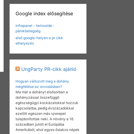
Google index elősegítése
infrapanel - twinoxide -
pánikbetegség
első google-helyen a pr cikk
elhelyezés
UngParty PR-cikk ajánló
Hogyan változott meg a dohány
megítélése az orvoslásban?
Ma már a dohányt elsősorban a
dohányzással összefüggő
egészségügyi kockázatokkal hozzuk
kapcsolatba, pedig évszázadokkal
ezelőtt egészen más szerepet
tulajdonítottak neki. A növény a 16.
században jutott el Európába
Amerikából, ahol egyes őslakos népek