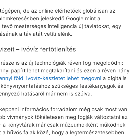
ítógépen, de az online elérhetőek globálisan az
talomkeresésben jeleskedő Google mint a
tevő mesterséges intelligencia új távlatokat, egy
ásának a távlatát vetíti elénk.
eit – ivóvíz fertőtlenítés
része is az új technológiák réven fog megoldódni:
nyi papírt lehet megtakarítani és ezen a réven hány
nyi földi ivóvíz-készletet lehet megóvni
a digitális
 a könyvnyomtatáshoz szükséges festékanyagok és
nnyező hatásáról már nem is szólva.
éppeni információs forradalom még csak most van
bb vívmányok tökéletesen meg fogják változtatni az
kor a könyvtárak már csak múzeumokként működnek
et a hűvös falak közé, hogy a legtermészetesebben