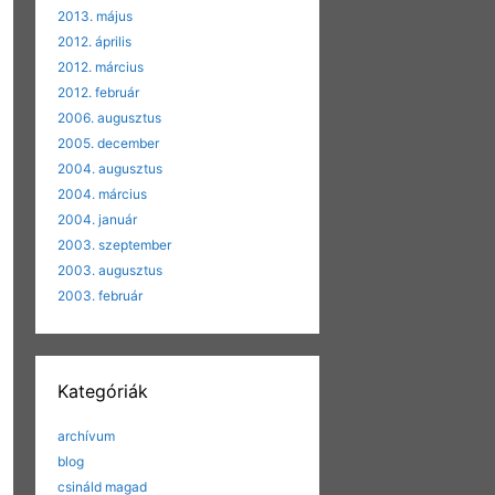
2013. május
2012. április
2012. március
2012. február
2006. augusztus
2005. december
2004. augusztus
2004. március
2004. január
2003. szeptember
2003. augusztus
2003. február
Kategóriák
archívum
blog
csináld magad