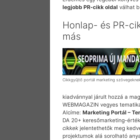
legjobb PR-cikk oldal
válhat b
Honlap- és PR-cik
más
Cikkgyűjtő portál marketing szövegekne
kiadvánnyal járult hozzá a ma
WEBMAGAZIN vegyes tematiká
Alcíme:
Marketing Portál – Te
DA 20+ keresőmarketing-értékű
cikkek
jelentethetők meg kedve
projektumok alá sorolható an