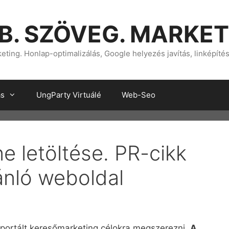
B. SZÖVEG. MARKET
ting. Honlap-optimalizálás, Google helyezés javítás, linképíté
ás
UngParty Virtuálé
Web-Seo
e letöltése. PR-cikk
ánló weboldal
portált keresőmarketing célokra megszerezni.
A