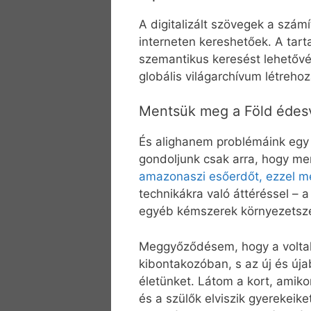
A digitalizált szövegek a szám
interneten kereshetőek. A tar
szemantikus keresést lehetővé 
globális világarchívum létrehoz
Mentsük meg a Föld édesviz
És alighanem problémáink egy 
gondoljunk csak arra, hogy men
amazonaszi esőerdőt, ezzel men
technikákra való áttéréssel –
egyéb kémszerek környezetsze
Meggyőződésem, hogy a voltak
kibontakozóban, s az új és úja
életünket. Látom a kort, ami
és a szülők elviszik gyerekeik