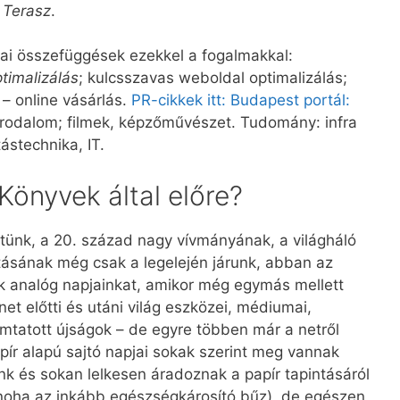
 Terasz
.
ai összefüggések ezekkel a fogalmakkal:
timalizálás
; kulcsszavas weboldal optimalizálás;
 – online vásárlás.
PR-cikkek itt: Budapest portál:
 irodalom; filmek, képzőművészet. Tudomány: infra
ástechnika, IT.
nyvek által előre?
tünk, a 20. század nagy vívmányának, a világháló
tásának még csak a legelején járunk, abban az
 analóg napjainkat, amikor még egymás mellett
et előtti és utáni világ eszközei, médiumai,
tatott újságok – de egyre többen már a netről
apír alapú sajtó napjai sokak szerint meg vannak
k és sokan lelkesen áradoznak a papír tapintásáról
? noha az inkább egészségkárosító bűz), de egészen