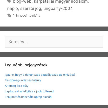
Címkék
blog-web
,
kárpátaljai magyar irodalom
,
napló
,
szerzői jog
,
ungparty-2004
1 hozzászólás
Keresés:
Legutóbbi bejegyzések
Igaz-e, hogy a dohányzás akadályozza az elhízást?
Testtömeg-index és túlsúly
A tömeg és a súly
Laptop akku felújítás a jobb töltésért
Felújított és használt laptop olcsón