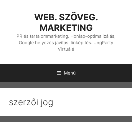
Kilépés
a
WEB. SZÖVEG.
tartalomba
MARKETING
PR és tartalommarketing. Honlap-optimalizálás,
Google helyezés javítás, linképítés. UngParty
Virtuálé
Menü
szerzői jog