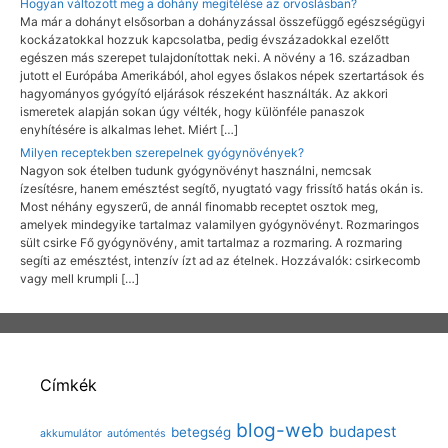
Hogyan változott meg a dohány megítélése az orvoslásban?
Ma már a dohányt elsősorban a dohányzással összefüggő egészségügyi
kockázatokkal hozzuk kapcsolatba, pedig évszázadokkal ezelőtt
egészen más szerepet tulajdonítottak neki. A növény a 16. században
jutott el Európába Amerikából, ahol egyes őslakos népek szertartások és
hagyományos gyógyító eljárások részeként használták. Az akkori
ismeretek alapján sokan úgy vélték, hogy különféle panaszok
enyhítésére is alkalmas lehet. Miért […]
Milyen receptekben szerepelnek gyógynövények?
Nagyon sok ételben tudunk gyógynövényt használni, nemcsak
ízesítésre, hanem emésztést segítő, nyugtató vagy frissítő hatás okán is.
Most néhány egyszerű, de annál finomabb receptet osztok meg,
amelyek mindegyike tartalmaz valamilyen gyógynövényt. Rozmaringos
sült csirke Fő gyógynövény, amit tartalmaz a rozmaring. A rozmaring
segíti az emésztést, intenzív ízt ad az ételnek. Hozzávalók: csirkecomb
vagy mell krumpli […]
Címkék
blog-web
budapest
betegség
akkumulátor
autómentés