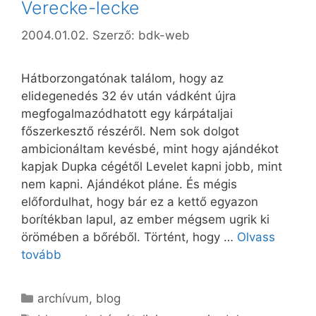
Verecke-lecke
2004.01.02.
Szerző:
bdk-web
Hátborzongatónak találom, hogy az
elidegenedés 32 év után vádként újra
megfogalmazódhatott egy kárpátaljai
főszerkesztő részéről. Nem sok dolgot
ambicionáltam kevésbé, mint hogy ajándékot
kapjak Dupka cégétől Levelet kapni jobb, mint
nem kapni. Ajándékot pláne. És mégis
előfordulhat, hogy bár ez a kettő egyazon
borítékban lapul, az ember mégsem ugrik ki
örömében a bőréből. Történt, hogy …
Olvass
tovább
Kategória
archívum
,
blog