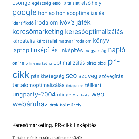
csönge
első hely
egészség
első 10 találat
google
honlap
honlapoptimalizálás
játék
irodalom
ivóvíz
identifikció
keresőmarketing
keresőoptimalizálás
könyv
kárpátalja
kárpátaljai magyar irodalom
napló
linképítés
laptop
linképítés
magyarság
pr-
optimalizálás
online
piréz blog
online marketing
cikk
seo
szöveg
pánikbetegség
szövegírás
tartalomoptimalizálás
télikert
tintapatron
web
ungparty-2004
utinapló
virtuális
webáruház
árak
írói műhely
Keresőmarketing. PR-cikk linképítés
Tartalom- és keresőmarketing eszközök