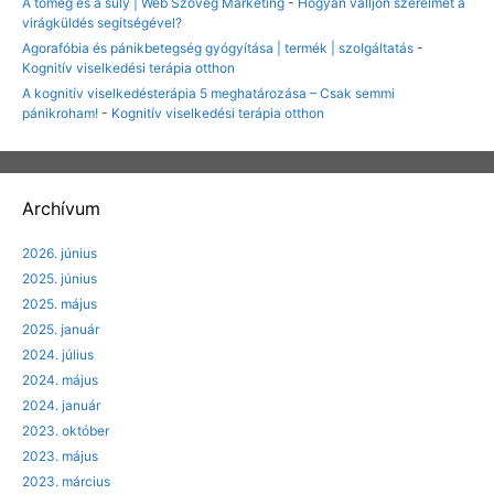
A tömeg és a súly | Web Szöveg Marketing
-
Hogyan valljon szerelmet a
virágküldés segítségével?
Agorafóbia és pánikbetegség gyógyítása | termék | szolgáltatás
-
Kognitív viselkedési terápia otthon
A kognitív viselkedésterápia 5 meghatározása – Csak semmi
pánikroham!
-
Kognitív viselkedési terápia otthon
Archívum
2026. június
2025. június
2025. május
2025. január
2024. július
2024. május
2024. január
2023. október
2023. május
2023. március