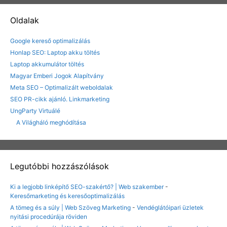
Oldalak
Google kereső optimalizálás
Honlap SEO: Laptop akku töltés
Laptop akkumulátor töltés
Magyar Emberi Jogok Alapítvány
Meta SEO – Optimalizált weboldalak
SEO PR-cikk ajánló. Linkmarketing
UngParty Virtuálé
A Világháló meghódítása
Legutóbbi hozzászólások
Ki a legjobb linképítő SEO-szakértő? | Web szakember
-
Keresőmarketing és keresőoptimalizálás
A tömeg és a súly | Web Szöveg Marketing
-
Vendéglátóipari üzletek
nyitási procedúrája röviden