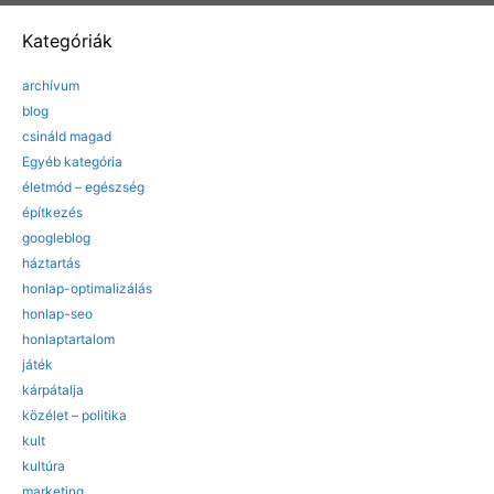
Kategóriák
archívum
blog
csináld magad
Egyéb kategória
életmód – egészség
építkezés
googleblog
háztartás
honlap-optimalizálás
honlap-seo
honlaptartalom
játék
kárpátalja
közélet – politika
kult
kultúra
marketing