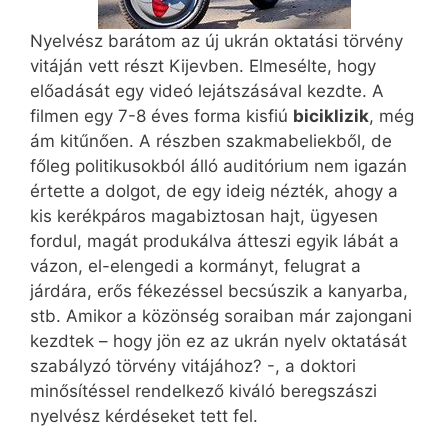
Nyelvész barátom az új ukrán oktatási törvény
vitáján vett részt Kijevben. Elmesélte, hogy
előadását egy videó lejátszásával kezdte. A
filmen egy 7-8 éves forma kisfiú
biciklizik
, még
ám kitűnően. A részben szakmabeliekből, de
főleg politikusokból álló auditórium nem igazán
értette a dolgot, de egy ideig nézték, ahogy a
kis kerékpáros magabiztosan hajt, ügyesen
fordul, magát produkálva átteszi egyik lábát a
vázon, el-elengedi a kormányt, felugrat a
járdára, erős fékezéssel becsúszik a kanyarba,
stb. Amikor a közönség soraiban már zajongani
kezdtek – hogy jön ez az ukrán nyelv oktatását
szabályzó törvény vitájához? -, a doktori
minősítéssel rendelkező kiváló beregszászi
nyelvész kérdéseket tett fel.