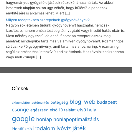
hagyományos gyógyító eljárások részeként használták. Az akkori
ismeretek alapján sokan úgy vélték, hogy különféle panaszok
enyhítésére is alkalmas lehet. Miért […]
Milyen receptekben szerepelnek gyógynövények?
Nagyon sok ételben tudunk gyógynövényt használni, nemcsak
ízesítésre, hanem emésztést segítő, nyugtató vagy frissítő hatás okán is.
Most néhány egyszerű, de annál finomabb receptet osztok meg,
amelyek mindegyike tartalmaz valamilyen gyógynövényt. Rozmaringos
sült csirke Fő gyógynövény, amit tartalmaz a rozmaring. A rozmaring
segíti az emésztést, intenzív ízt ad az ételnek. Hozzávalók: csirkecomb
vagy mell krumpli […]
Címkék
blog-web
budapest
betegség
akkumulátor
autómentés
csönge
első hely
egészség
első 10 találat
google
honlap
honlapoptimalizálás
játék
irodalom
ivóvíz
identifikció