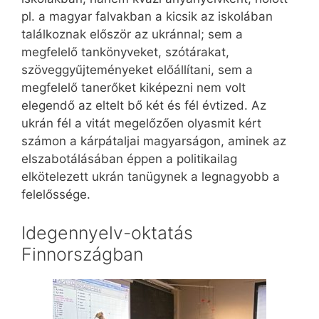
pl. a magyar falvakban a kicsik az iskolában
találkoznak először az ukránnal; sem a
megfelelő tankönyveket, szótárakat,
szöveggyűjteményeket előállítani, sem a
megfelelő tanerőket kiképezni nem volt
elegendő az eltelt bő két és fél évtized. Az
ukrán fél a vitát megelőzően olyasmit kért
számon a kárpátaljai magyarságon, aminek az
elszabotálásában éppen a politikailag
elkötelezett ukrán tanügynek a legnagyobb a
felelőssége.
Idegennyelv-oktatás
Finnországban