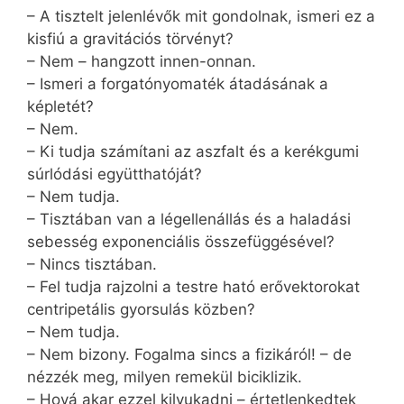
– A tisztelt jelenlévők mit gondolnak, ismeri ez a
kisfiú a gravitációs törvényt?
– Nem – hangzott innen-onnan.
– Ismeri a forgatónyomaték átadásának a
képletét?
– Nem.
– Ki tudja számítani az aszfalt és a kerékgumi
súrlódási együtthatóját?
– Nem tudja.
– Tisztában van a légellenállás és a haladási
sebesség exponenciális összefüggésével?
– Nincs tisztában.
– Fel tudja rajzolni a testre ható erővektorokat
centripetális gyorsulás közben?
– Nem tudja.
– Nem bizony. Fogalma sincs a fizikáról! – de
nézzék meg, milyen remekül biciklizik.
– Hová akar ezzel kilyukadni – értetlenkedtek