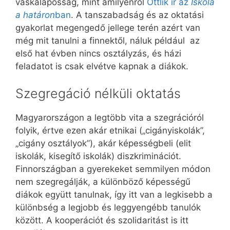
vaskalaposság, mint amilyenről
Ottlik ír az
Iskola
a határon
ban
. A tanszabadság és az oktatási
gyakorlat megengedő jellege terén azért van
még mit tanulni a finnektől, náluk például az
első hat évben nincs osztályzás, és házi
feladatot is csak elvétve kapnak a diákok.
Szegregáció nélküli oktatás
Magyarországon a legtöbb vita a szegrációról
folyik, értve ezen akár etnikai („cigányiskolák”,
„cigány osztályok”), akár képességbeli (elit
iskolák, kisegítő iskolák) diszkriminációt.
Finnországban a gyerekeket semmilyen módon
nem szegregálják, a különböző képességű
diákok együtt tanulnak, így itt van a legkisebb a
különbség a legjobb és leggyengébb tanulók
között. A kooperációt és szolidaritást is itt