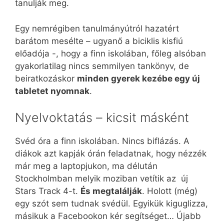
tanulják meg.
Egy nemrégiben tanulmányútról hazatért
barátom mesélte – ugyanő a biciklis kisfiú
előadója -, hogy a finn iskolában, főleg alsóban
gyakorlatilag nincs semmilyen tankönyv, de
beiratkozáskor
minden gyerek kezébe egy új
tabletet nyomnak
.
Nyelvoktatás – kicsit másként
Svéd óra a finn iskolában. Nincs biflázás. A
diákok azt kapják órán feladatnak, hogy nézzék
már meg a laptopjukon, ma délután
Stockholmban melyik moziban vetítik az új
Stars Track 4-t.
És megtalálják
. Holott (még)
egy szót sem tudnak svédül. Egyikük kiguglizza,
másikuk a Facebookon kér segítséget… Újabb