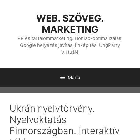
Kilépés
a
WEB. SZÖVEG.
tartalomba
MARKETING
PR és tartalommarketing. Honlap-optimalizálás,
Google helyezés javítás, linképítés. UngParty
Virtuálé
Menü
Ukrán nyelvtörvény.
Nyelvoktatás
Finnországban. Interaktív