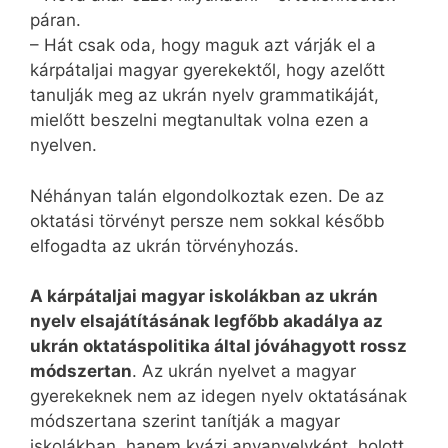
páran.
– Hát csak oda, hogy maguk azt várják el a
kárpátaljai magyar gyerekektől, hogy azelőtt
tanulják meg az ukrán nyelv grammatikáját,
mielőtt beszelni megtanultak volna ezen a
nyelven.
Néhányan talán elgondolkoztak ezen. De az
oktatási törvényt persze nem sokkal később
elfogadta az ukrán törvényhozás.
A kárpátaljai magyar iskolákban az ukrán
nyelv elsajátításának legfőbb akadálya az
ukrán oktatáspolitika által jóváhagyott rossz
módszertan
. Az ukrán nyelvet a magyar
gyerekeknek nem az idegen nyelv oktatásának
módszertana szerint tanítják a magyar
iskolákban, hanem kvázi anyanyelvként, holott