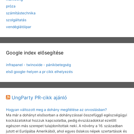
próza
számítástechnika
szolgáltatás
vendéglátóipar
Google index elősegítése
infrapanel - twinoxide - pánikbetegség
első google-helyen a pr cikk elhelyezés
UngParty PR-cikk ajánló
Hogyan változott meg a dohány megítélése az orvoslásban?
Ma már a dohányt elsősorban a dohányzással összefüggő egészségügyi
kockázatokkal hozzuk kapcsolatba, pedig évszázadokkal ezelőtt
egészen más szerepet tulajdonítottak neki. A növény a 16. században
jutott el Európába Amerikából, ahol egyes őslakos népek szertartások és