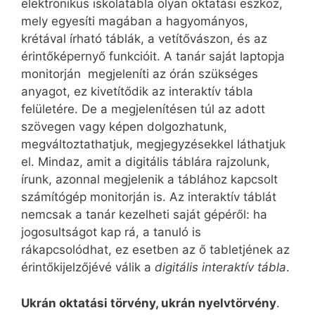
elektronikus iskolatábla olyan oktatási eszköz,
mely egyesíti magában a hagyományos,
krétával írható táblák, a vetítővászon, és az
érintőképernyő funkcióit. A tanár saját laptopja
monitorján megjeleníti az órán szükséges
anyagot, ez kivetítődik az interaktív tábla
felületére. De a megjelenítésen túl az adott
szövegen vagy képen dolgozhatunk,
megváltoztathatjuk, megjegyzésekkel láthatjuk
el. Mindaz, amit a digitális táblára rajzolunk,
írunk, azonnal megjelenik a táblához kapcsolt
számítógép monitorján is. Az interaktív táblát
nemcsak a tanár kezelheti saját gépéről: ha
jogosultságot kap rá, a tanuló is
rákapcsolódhat, ez esetben az ő tabletjének az
érintőkijelzőjévé válik a
digitális interaktív tábla
.
Ukrán oktatási törvény, ukrán nyelvtörvény
.