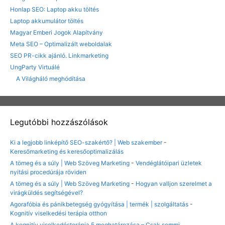
Honlap SEO: Laptop akku töltés
Laptop akkumulátor töltés
Magyar Emberi Jogok Alapítvány
Meta SEO – Optimalizált weboldalak
SEO PR-cikk ajánló. Linkmarketing
UngParty Virtuálé
A Világháló meghódítása
Legutóbbi hozzászólások
Ki a legjobb linképítő SEO-szakértő? | Web szakember
-
Keresőmarketing és keresőoptimalizálás
A tömeg és a súly | Web Szöveg Marketing
-
Vendéglátóipari üzletek
nyitási procedúrája röviden
A tömeg és a súly | Web Szöveg Marketing
-
Hogyan valljon szerelmet a
virágküldés segítségével?
Agorafóbia és pánikbetegség gyógyítása | termék | szolgáltatás
-
Kognitív viselkedési terápia otthon
A kognitív viselkedésterápia 5 meghatározása – Csak semmi