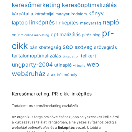
keresőmarketing
keresőoptimalizálás
könyv
kárpátalja
kárpátaljai magyar irodalom
napló
linképítés
laptop
linképítés
magyarság
pr-
optimalizálás
online
piréz blog
online marketing
cikk
seo
szöveg
pánikbetegség
szövegírás
tartalomoptimalizálás
télikert
tintapatron
web
ungparty-2004
utinapló
virtuális
webáruház
árak
írói műhely
Keresőmarketing. PR-cikk linképítés
Tartalom- és keresőmarketing eszközök
Az organikus forgalom növeléséhez jobb helyezéseket kell elérni
a kulcsszavas találati rangsorban, a helyezésjavításhoz pedig a
weboldal optimalizálás
és a
linképítés
vezet. Utóbbi a